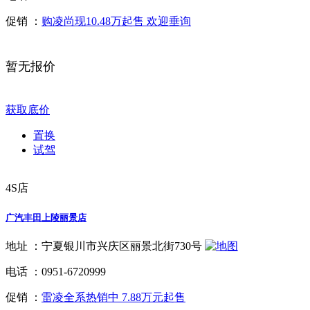
促销 ：
购凌尚现10.48万起售 欢迎垂询
暂无报价
获取底价
置换
试驾
4S店
广汽丰田上陵丽景店
地址 ：
宁夏银川市兴庆区丽景北街730号
电话 ：
0951-6720999
促销 ：
雷凌全系热销中 7.88万元起售