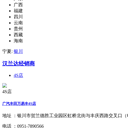
广西
福建
四川
云南
贵州
西藏
海南
宁夏:
银川
汉兰达经销商
4S店
4S店
广汽丰田万易丰4S店
地址 ：
银川市贺兰德胜工业园区虹桥北街与丰庆西路交叉口（
电话 ：
0951-7890566