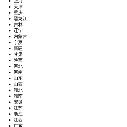
上海
天津
重庆
黑龙江
吉林
辽宁
内蒙古
宁夏
新疆
甘肃
陕西
河北
河南
山东
山西
湖北
湖南
安徽
江苏
浙江
江西
广东