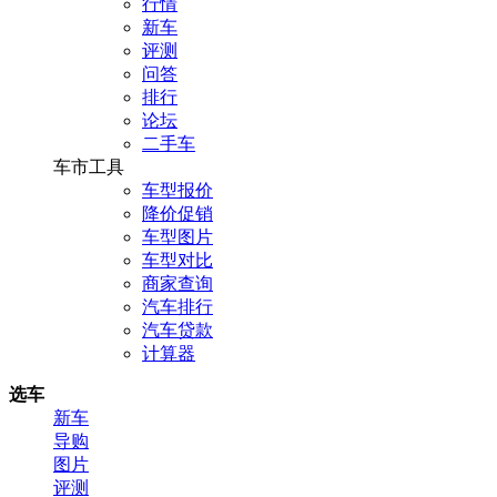
行情
新车
评测
问答
排行
论坛
二手车
车市工具
车型报价
降价促销
车型图片
车型对比
商家查询
汽车排行
汽车贷款
计算器
选车
新车
导购
图片
评测