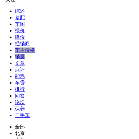
综述
参配
车图
报价
降价
经销商
车主价格
销量
文章
点评
能耗
车贷
排行
问答
论坛
保养
二手车
全部
北京