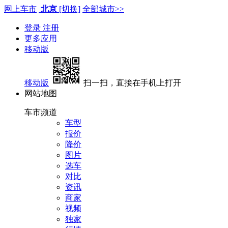
网上车市
北京
[切换]
全部城市>>
登录
注册
更多应用
移动版
移动版
扫一扫，直接在手机上打开
网站地图
车市频道
车型
报价
降价
图片
选车
对比
资讯
商家
视频
独家