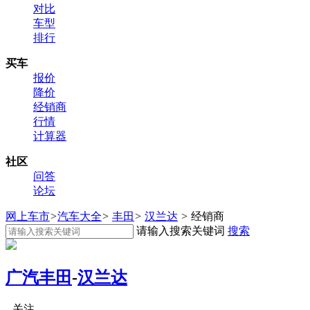
对比
车型
排行
买车
报价
降价
经销商
行情
计算器
社区
问答
论坛
网上车市
>
汽车大全
>
丰田
>
汉兰达
>
经销商
请输入搜索关键词
搜索
广汽丰田
-
汉兰达
关注