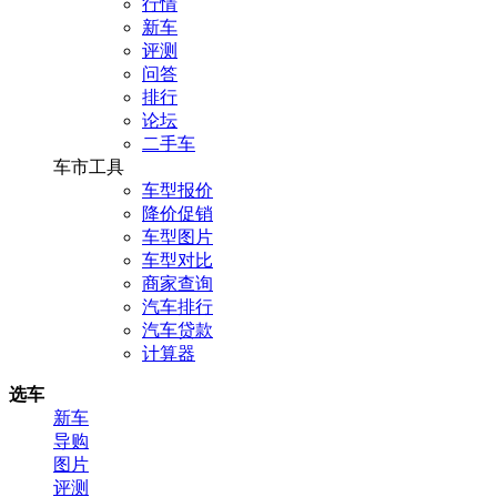
行情
新车
评测
问答
排行
论坛
二手车
车市工具
车型报价
降价促销
车型图片
车型对比
商家查询
汽车排行
汽车贷款
计算器
选车
新车
导购
图片
评测