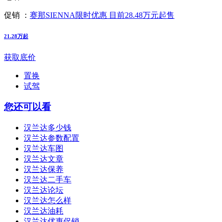
促销 ：
赛那SIENNA限时优惠 目前28.48万元起售
21.28万起
获取底价
置换
试驾
您还可以看
汉兰达多少钱
汉兰达参数配置
汉兰达车图
汉兰达文章
汉兰达保养
汉兰达二手车
汉兰达论坛
汉兰达怎么样
汉兰达油耗
汉兰达优惠促销