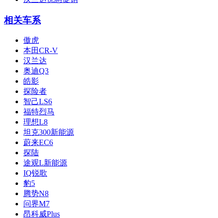
相关车系
傲虎
本田CR-V
汉兰达
奥迪Q3
皓影
探险者
智己LS6
福特烈马
理想L8
坦克300新能源
蔚来EC6
探陆
途观L新能源
IQ锐歌
豹5
腾势N8
问界M7
昂科威Plus