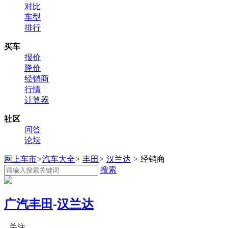
对比
车型
排行
买车
报价
降价
经销商
行情
计算器
社区
问答
论坛
网上车市
>
汽车大全
>
丰田
>
汉兰达
>
经销商
搜索
广汽丰田
-
汉兰达
关注