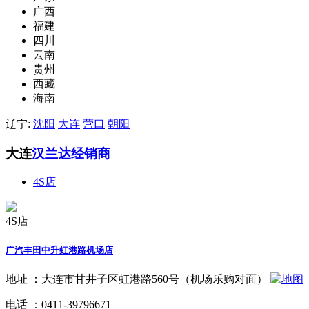
广西
福建
四川
云南
贵州
西藏
海南
辽宁:
沈阳
大连
营口
朝阳
大连
汉兰达经销商
4S店
4S店
广汽丰田中升虹港路机场店
地址 ：
大连市甘井子区虹港路560号（机场乐购对面）
电话 ：
0411-39796671