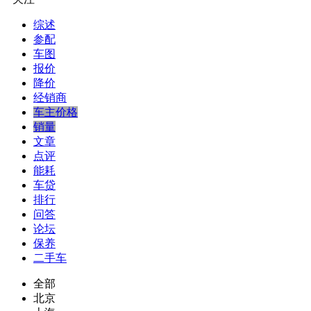
综述
参配
车图
报价
降价
经销商
车主价格
销量
文章
点评
能耗
车贷
排行
问答
论坛
保养
二手车
全部
北京