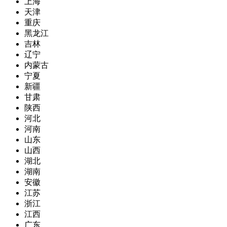
上海
天津
重庆
黑龙江
吉林
辽宁
内蒙古
宁夏
新疆
甘肃
陕西
河北
河南
山东
山西
湖北
湖南
安徽
江苏
浙江
江西
广东