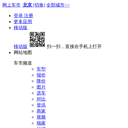
网上车市
北京
[切换]
全部城市>>
登录
注册
更多应用
移动版
移动版
扫一扫，直接在手机上打开
网站地图
车市频道
车型
报价
降价
图片
选车
对比
资讯
商家
视频
独家