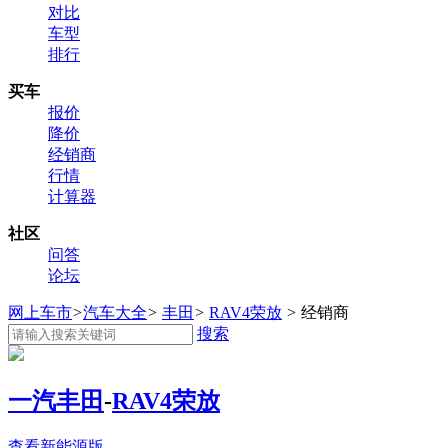
对比
车型
排行
买车
报价
降价
经销商
行情
计算器
社区
问答
论坛
网上车市
>
汽车大全
>
丰田
>
RAV4荣放
>
经销商
搜索
一汽丰田
-
RAV4荣放
查看新能源版