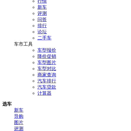
行情
新车
评测
问答
排行
论坛
二手车
车市工具
车型报价
降价促销
车型图片
车型对比
商家查询
汽车排行
汽车贷款
计算器
选车
新车
导购
图片
评测