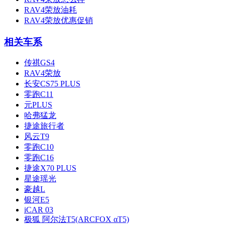
RAV4荣放油耗
RAV4荣放优惠促销
相关车系
传祺GS4
RAV4荣放
长安CS75 PLUS
零跑C11
元PLUS
哈弗猛龙
捷途旅行者
风云T9
零跑C10
零跑C16
捷途X70 PLUS
星途瑶光
豪越L
银河E5
iCAR 03
极狐 阿尔法T5(ARCFOX αT5)