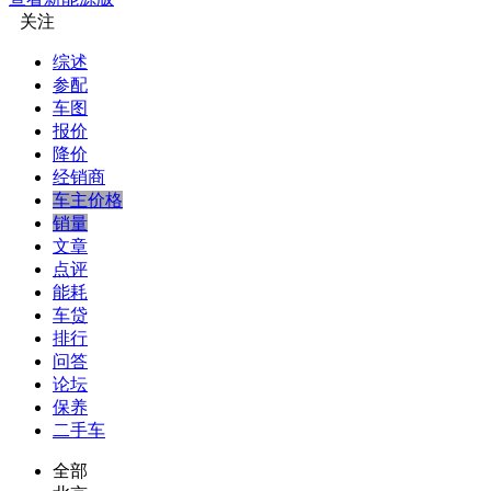
关注
综述
参配
车图
报价
降价
经销商
车主价格
销量
文章
点评
能耗
车贷
排行
问答
论坛
保养
二手车
全部