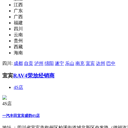
江西
广东
广西
福建
四川
云南
贵州
西藏
海南
四川:
成都
自贡
泸州
绵阳
遂宁
乐山
南充
宜宾
达州
巴中
宜宾
RAV4荣放经销商
4S店
4S店
一汽丰田宜宾盛韵4S店
地址 ：
四川省宜宾市叙州区柏溪街道城北新区奋发路（德福汽车城