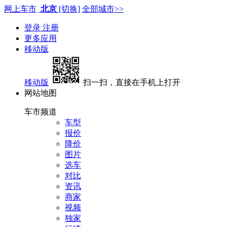
网上车市
北京
[切换]
全部城市>>
登录
注册
更多应用
移动版
移动版
扫一扫，直接在手机上打开
网站地图
车市频道
车型
报价
降价
图片
选车
对比
资讯
商家
视频
独家