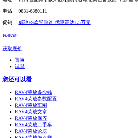
电话 ：
0831-6880111
促销 ：
威驰FS欢迎垂询 优惠高达1.5万元
16.48万起
获取底价
置换
试驾
您还可以看
RAV4荣放多少钱
RAV4荣放参数配置
RAV4荣放车图
RAV4荣放文章
RAV4荣放保养
RAV4荣放二手车
RAV4荣放论坛
RAV4荣放怎么样