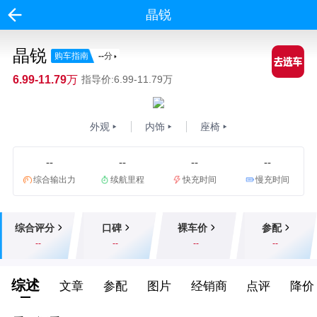
晶锐
晶锐
购车指南
--
分
6.99-11.79万
指导价:6.99-11.79万
外观
内饰
座椅
--
--
--
--
综合输出力
续航里程
快充时间
慢充时间
综合评分
口碑
裸车价
参配
--
--
--
--
综述
文章
参配
图片
经销商
点评
降价