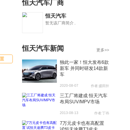
恒天汽车厂商
恒天汽车
暂无该厂商简介..
恒天汽车新闻
更多>>
置
独此一家！恒大发布6款
新车 并同时研发14款新
车
2020-08-07
作者:盛田肸
三工厂将建成 恒天汽车
布局SUV/MPV市场
2013-08-13
作者:丁祎
7万元皮卡也有高配置
试恒天途腾T3皮卡