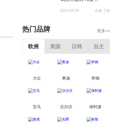
2013-08-09
作者:丁祎
热门品牌
更多>>
欧洲
美国
日韩
自主
大众
奥迪
奔驰
宝马
沃尔沃
保时捷