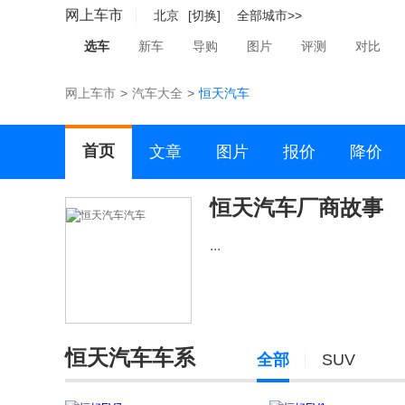
网上车市
北京
[切换]
全部城市>>
选车
新车
导购
图片
评测
对比
网上车市
>
汽车大全
>
恒天汽车
首页
文章
图片
报价
降价
恒天汽车厂商故事
...
恒天汽车车系
全部
SUV