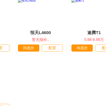
恒天L4600
途腾T1
暂无报价..
5.98-6.98万
置
询底价
配置
询底价
配