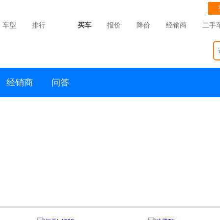
车型
排行
买车
报价
降价
经销商
二手
经销商
问答
恒好EV7
11.46万