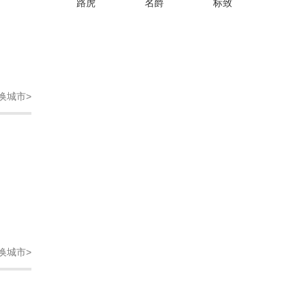
路虎
名爵
标致
换城市>
换城市>