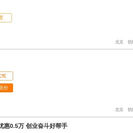
置
北京
切
试驾
底价
北京
切
优惠0.5万 创业奋斗好帮手