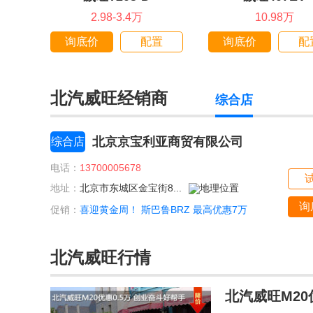
2.98-3.4万
10.98万
询底价
配置
询底价
配
北汽威旺经销商
综合店
北京京宝利亚商贸有限公司
综合店
电话：
13700005678
地址：
北京市东城区金宝街8...
询
促销：
喜迎黄金周！ 斯巴鲁BRZ 最高优惠7万
北汽威旺行情
北汽威旺M20