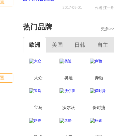
置
2017-09-01
作者:汪一舟
热门品牌
更多>>
欧洲
美国
日韩
自主
置
大众
奥迪
奔驰
宝马
沃尔沃
保时捷