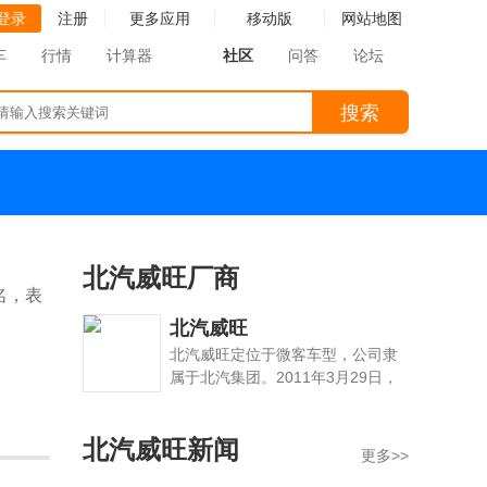
登录
注册
更多应用
移动版
网站地图
车
行情
计算器
社区
问答
论坛
搜索
北汽威旺厂商
名，表
北汽威旺
北汽威旺定位于微客车型，公司隶
属于北汽集团。2011年3月29日，
威旺正式发布。以威旺命名，表达
威天下、旺未来的愿望。
北汽威旺新闻
更多>>