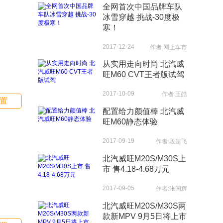
全网首次中国品牌车队
冰雪穿越 挑战-30度极
寒！
2017-12-24
作者:网上车市
从实用走向时尚 北汽威
旺M60 CVT王者版试驾
2017-10-09
作者:王皓
置
配置给力颜值棒 北汽威
旺M60静态体验
2017-09-19
作者:段超飞
北汽威旺M20S/M30S上
市 售4.18-4.68万元
2017-09-05
作者:张国辉
北汽威旺M20S/M30S两
款新MPV 9月5日将上市