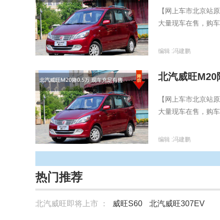
【网上车市北京站原
大量现车在售，购车
编辑 :
冯建鹏
北汽威旺M20
【网上车市北京站原
大量现车在售，购车
编辑 :
冯建鹏
热门推荐
北汽威旺即将上市 ：
威旺S60
北汽威旺307EV