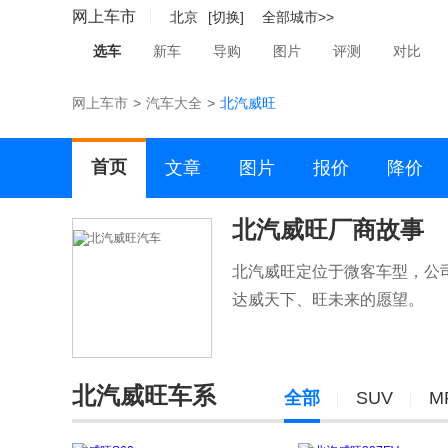
网上车市
北京
[切换]
全部城市>>
选车
新车
导购
图片
评测
对比
网上车市
>
汽车大全
>
北汽威旺
首页
文章
图片
报价
降价
北汽威旺厂商故事
北汽威旺定位于微客车型，公司
达威天下、旺未来的愿望。
北汽威旺车系
全部
SUV
M