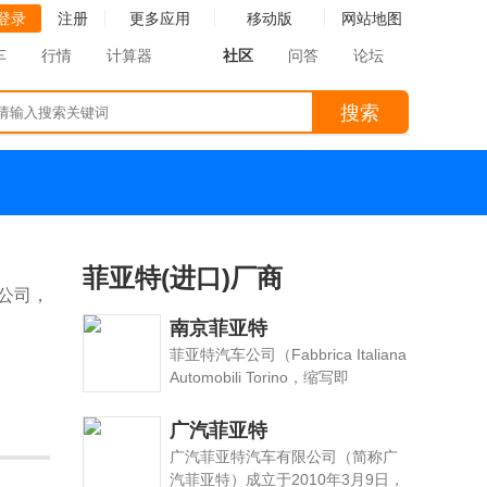
登录
注册
更多应用
移动版
网站地图
车
行情
计算器
社区
问答
论坛
搜索
菲亚特(进口)厂商
制造公司，
南京菲亚特
菲亚特汽车公司（Fabbrica Italiana
Automobili Torino，缩写即
F.I.A.T.），意大利著名汽车制造公
司，世界十大汽车公司之一，成立
广汽菲亚特
于1899年，总部位于意大利工业中
广汽菲亚特汽车有限公司（简称广
心，皮埃蒙特大区首府都灵。
汽菲亚特）成立于2010年3月9日，