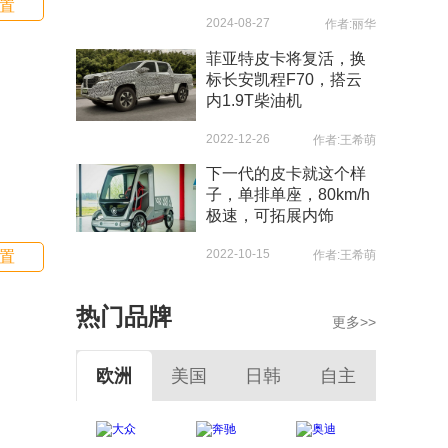
置
2024-08-27
作者:丽华
菲亚特皮卡将复活，换
标长安凯程F70，搭云
内1.9T柴油机
2022-12-26
作者:王希萌
下一代的皮卡就这个样
子，单排单座，80km/h
极速，可拓展内饰
2022-10-15
置
作者:王希萌
热门品牌
更多>>
欧洲
美国
日韩
自主