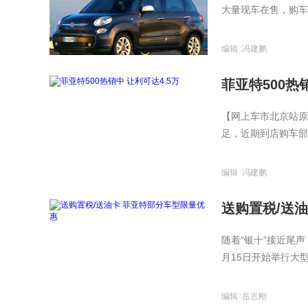
大量现车在售，购车
编辑 :
冯建鹏
菲亚特500热
【网上车市北京站原
足，近期到店购车部分
编辑 :
冯建鹏
送购置税/送
随着“银十”接近尾
月15日开始举行大型
编辑 :
岳志刚