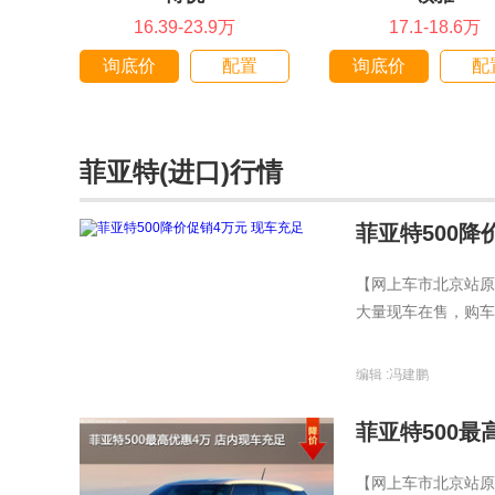
16.39-23.9万
17.1-18.6万
询底价
配置
询底价
配
菲亚特(进口)行情
菲亚特500降
【网上车市北京站原
大量现车在售，购车
编辑 :
冯建鹏
菲亚特500最
【网上车市北京站原