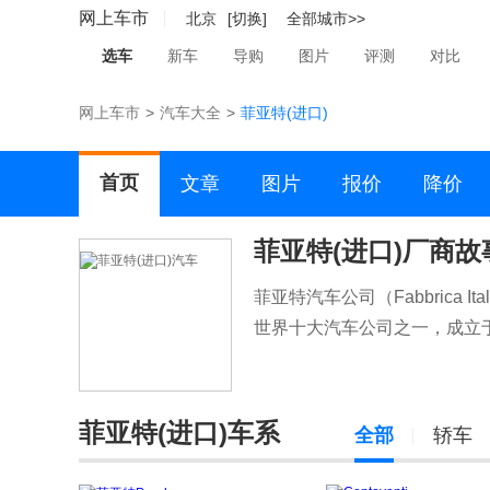
网上车市
北京
[切换]
全部城市>>
选车
新车
导购
图片
评测
对比
网上车市
>
汽车大全
>
菲亚特(进口)
首页
文章
图片
报价
降价
菲亚特(进口)厂商故
菲亚特汽车公司（Fabbrica Ital
世界十大汽车公司之一，成立于1
菲亚特(进口)车系
全部
轿车