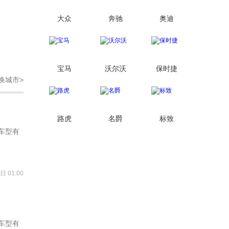
大众
奔驰
奥迪
宝马
沃尔沃
保时捷
换城市>
路虎
名爵
标致
车型有
日 01:00
车型有