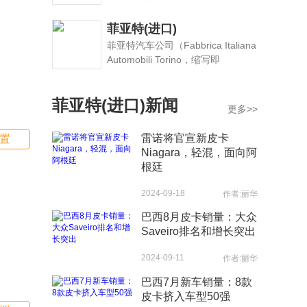
由广州汽车集团股份有限公司（简
称广汽集团）和菲亚特集团汽车股
菲亚特(进口)
份公司（简称菲亚特集团）以50:50
菲亚特汽车公司（Fabbrica Italiana
的股比共同投资成立。
Automobili Torino，缩写即
F.I.A.T.），意大利著名汽车制造公
司，世界十大汽车公司之一，成立
菲亚特(进口)新闻
于1899年，总部位于意大利工业中
更多>>
心，皮埃蒙特大区首府都灵。菲亚
特作为超过百年历史的经典品牌一
雷诺将官宣新皮卡
置
直被视为完美汽车的缔造者。
Niagara，轻混，面向阿
根廷
2024-09-18
作者:丽华
巴西8月皮卡销量：大众
Saveiro排名和增长突出
2024-09-11
作者:丽华
巴西7月新车销量：8款
皮卡挤入车型50强