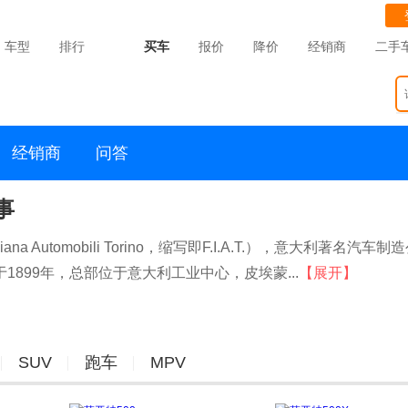
车型
排行
买车
报价
降价
经销商
二手
经销商
问答
事
iana Automobili Torino，缩写即F.I.A.T.），意大利著名汽车
899年，总部位于意大利工业中心，皮埃蒙...
【展开】
SUV
跑车
MPV